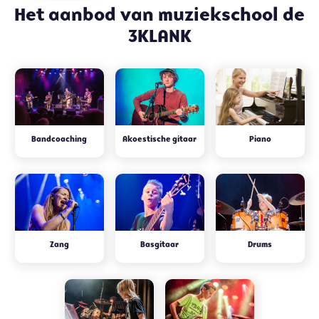
Het aanbod van muziekschool de
3KLANK
Bandcoaching
Akoestische gitaar
Piano
Zang
Basgitaar
Drums