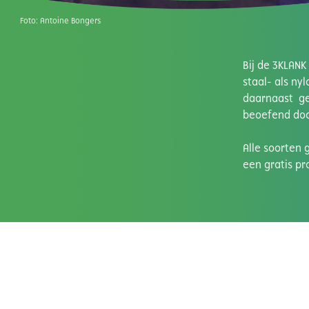
Foto:
Antoine Bongers
Bij de 3KLANK
staal- als ny
daarnaast geb
beoefend doo
Alle soorten 
een gratis pr