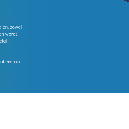
elen, zowel
 en wordt
elal
roberen in